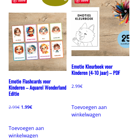
Save
Save
Emotie Kleurboek voor
Kinderen (4-10 jaar) – PDF
Emotie Flashcards voor
2.99
€
Kinderen – Aquarel Wonderland
Editie
Oorspronkelijke
Huidige
Toevoegen aan
2.99
€
1.99
€
prijs
prijs
winkelwagen
was:
is:
2.99€.
1.99€.
Toevoegen aan
winkelwagen