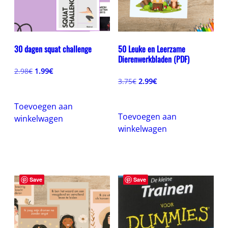
30 dagen squat challenge
50 Leuke en Leerzame
Dierenwerkbladen (PDF)
Oorspronkelijke
Huidige
2.98
€
1.99
€
prijs
prijs
Oorspronkelijke
Huidige
3.75
€
2.99
€
was:
is:
prijs
prijs
2.98€.
1.99€.
was:
is:
Toevoegen aan
3.75€.
2.99€.
Toevoegen aan
winkelwagen
winkelwagen
Save
Save