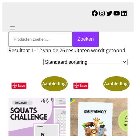
Facebook
Instagram
Twitter
YouTu
Link
Zoeken
Zoeken
Resultaat 1–12 van de 26 resultaten wordt getoond
Aanbieding!
Aanbieding!
Save
Save