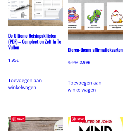
De Ultieme Reisinpaklijsten
(PDF) – Compleet en Zelf In Te
Vullen
Dieren-thema affirmatiekaarten
1.95
€
Oorspronkelijke
Huidige
3.99
€
2.99
€
prijs
prijs
was:
is:
3.99€.
2.99€.
Toevoegen aan
Toevoegen aan
winkelwagen
winkelwagen
Save
Save