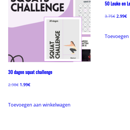
50 Leuke en L
Oorspr
H
3.75
€
2.99
€
prijs
pr
was:
is
3.75€.
2
Toevoegen 
30 dagen squat challenge
Oorspronkelijke
Huidige
2.98
€
1.99
€
prijs
prijs
was:
is:
2.98€.
1.99€.
Toevoegen aan winkelwagen