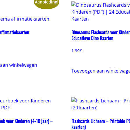
Aanbieding!
affirmatiekaarten
Dinosaurus Flashcards voor Kinder
Educatieve Dino Kaarten
onkelijke
uidige
ijs
1.99
€
:
.99€.
aan winkelwagen
Toevoegen aan winkelwag
ek voor Kinderen (4-10 jaar) –
Flashcards Lichaam – Printable P
kaarten)