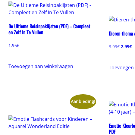
De Ultieme Reisinpaklijsten (PDF) – Compleet
en Zelf In Te Vullen
Dieren-thema 
1.95
€
Oorspr
H
3.99
€
2.99
€
prijs
pr
was:
is
3.99€.
2
Toevoegen aan winkelwagen
Toevoegen 
Aanbieding!
Emotie Kleurbo
PDF