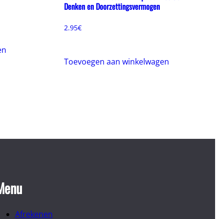
Denken en Doorzettingsvermogen
2.95
€
en
Toevoegen aan winkelwagen
Menu
Afrekenen