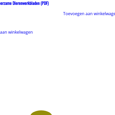
eerzame Dierenwerkbladen (PDF)
Toevoegen aan winkelwag
onkelijke
uidige
ijs
:
.99€.
aan winkelwagen