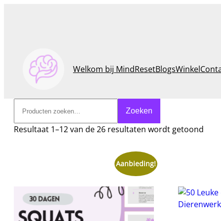
Welkom bij MindReset
Blogs
Winkel
Cont
Zoeken
Zoeken
Resultaat 1–12 van de 26 resultaten wordt getoond
Aanbieding!