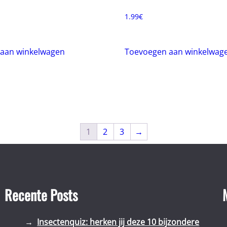
1.99
€
aan winkelwagen
Toevoegen aan winkelwag
1
2
3
→
Recente Posts
Insectenquiz: herken jij deze 10 bijzondere