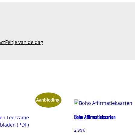
act
Feitje van de dag
Aanbieding!
Boho Affirmatiekaarten
2.99
€