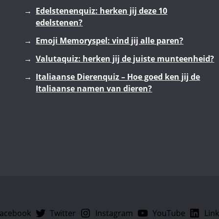
Edelstenenquiz: herken jij deze 10
edelstenen?
Emoji Memoryspel: vind jij alle paren?
Valutaquiz: herken jij de juiste munteenheid?
Italiaanse Dierenquiz – Hoe goed ken jij de
Italiaanse namen van dieren?
acebook
Twitter
Instagram
YouTube
Lin