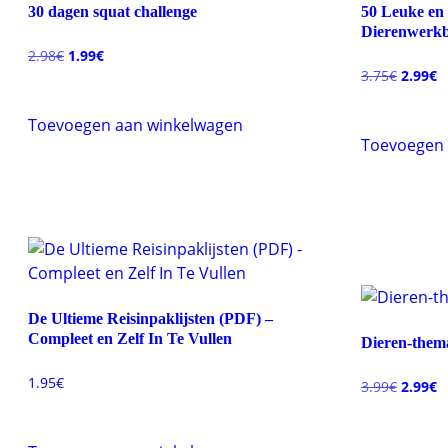
30 dagen squat challenge
50 Leuke en
Dierenwerkb
Oorspronkelijke
Huidige
2.98
€
1.99
€
prijs
prijs
Oorspr
H
3.75
€
2.99
€
was:
is:
prijs
pr
2.98€.
1.99€.
was:
is
Toevoegen aan winkelwagen
3.75€.
2
Toevoegen 
De Ultieme Reisinpaklijsten (PDF) –
Compleet en Zelf In Te Vullen
Dieren-thema
1.95
€
Oorspr
H
3.99
€
2.99
€
prijs
pr
was:
is
3.99€.
2