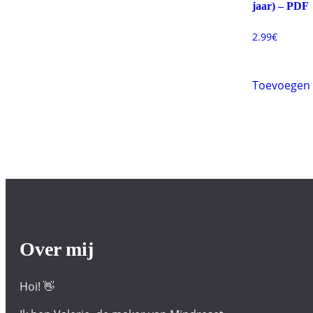
jaar) – PDF
2.99
€
Toevoegen 
Over mij
Hoi! 👋