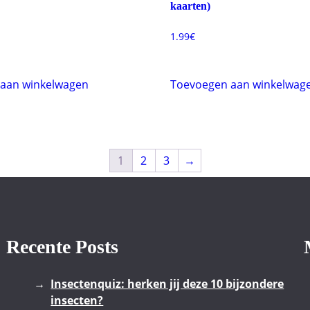
kaarten)
1.99
€
aan winkelwagen
Toevoegen aan winkelwag
1
2
3
→
Recente Posts
Insectenquiz: herken jij deze 10 bijzondere
insecten?