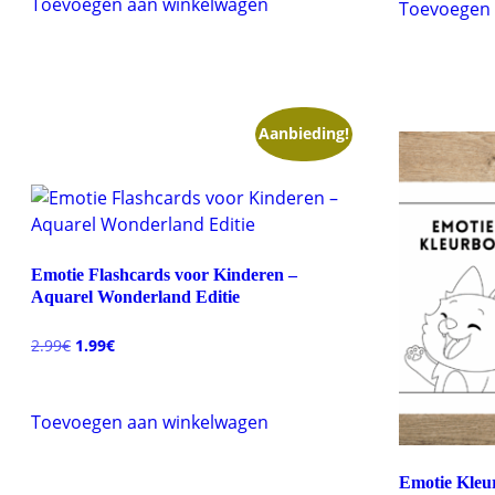
Toevoegen aan winkelwagen
Toevoegen 
Aanbieding!
Emotie Flashcards voor Kinderen –
Aquarel Wonderland Editie
Oorspronkelijke
Huidige
2.99
€
1.99
€
prijs
prijs
was:
is:
2.99€.
1.99€.
Toevoegen aan winkelwagen
Emotie Kleu