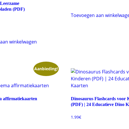
 Leerzame
laden (PDF)
Toevoegen aan winkelwag
onkelijke
uidige
ijs
:
.99€.
aan winkelwagen
Aanbieding!
 affirmatiekaarten
Dinosaurus Flashcards voor 
(PDF) | 24 Educatieve Dino 
onkelijke
uidige
ijs
1.99
€
:
.99€.