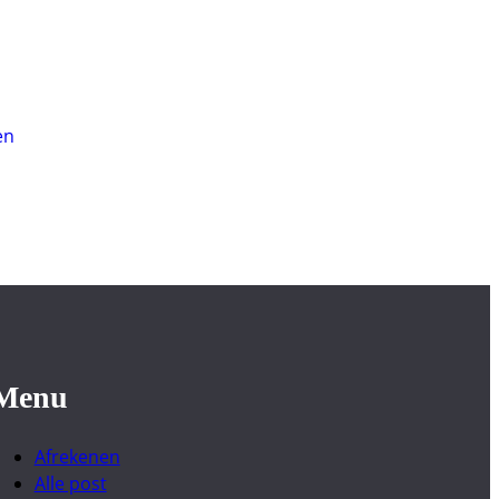
en
Menu
Afrekenen
Alle post