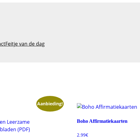
act
Feitje van de dag
Aanbieding!
Boho Affirmatiekaarten
2.99
€