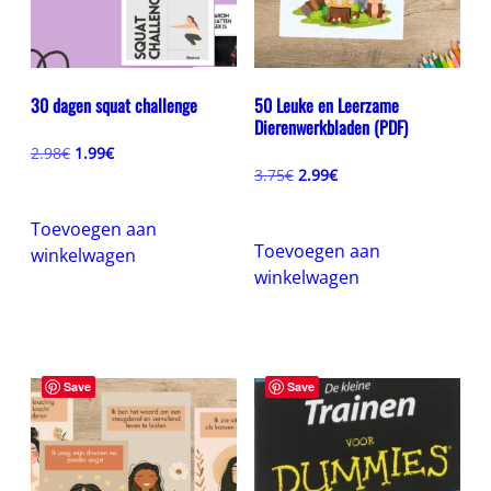
30 dagen squat challenge
50 Leuke en Leerzame
Dierenwerkbladen (PDF)
Oorspronkelijke
Huidige
2.98
€
1.99
€
prijs
prijs
Oorspronkelijke
Huidige
3.75
€
2.99
€
was:
is:
prijs
prijs
2.98€.
1.99€.
was:
is:
Toevoegen aan
3.75€.
2.99€.
Toevoegen aan
winkelwagen
winkelwagen
Save
Save