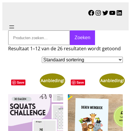
Facebook
Instagram
Twitter
YouTu
Link
Zoeken
Zoeken
Resultaat 1–12 van de 26 resultaten wordt getoond
Aanbieding!
Aanbieding!
Save
Save