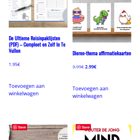
De Ultieme Reisinpaklijsten
(PDF) – Compleet en Zelf In Te
Vullen
Dieren-thema affirmatiekaarten
1.95
€
Oorspronkelijke
Huidige
3.99
€
2.99
€
prijs
prijs
was:
is:
3.99€.
2.99€.
Toevoegen aan
Toevoegen aan
winkelwagen
winkelwagen
Save
Save