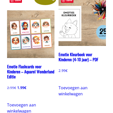
Save
Save
Emotie Kleurboek voor
Kinderen (4-10 jaar) – PDF
Emotie Flashcards voor
2.99
€
Kinderen – Aquarel Wonderland
Editie
Oorspronkelijke
Huidige
Toevoegen aan
2.99
€
1.99
€
prijs
prijs
winkelwagen
was:
is:
2.99€.
1.99€.
Toevoegen aan
winkelwagen