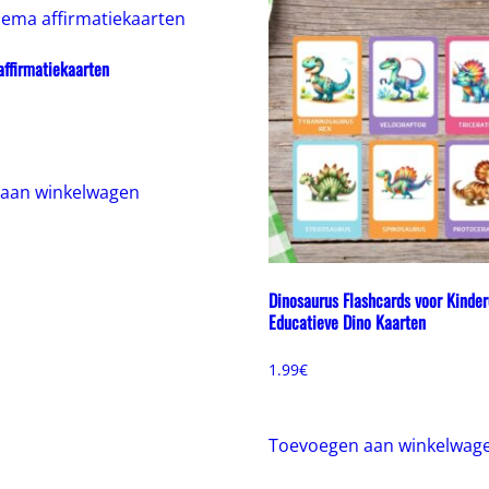
affirmatiekaarten
onkelijke
uidige
ijs
:
.99€.
aan winkelwagen
Dinosaurus Flashcards voor Kinder
Educatieve Dino Kaarten
1.99
€
Toevoegen aan winkelwag