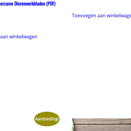
eerzame Dierenwerkbladen (PDF)
Toevoegen aan winkelwag
onkelijke
uidige
ijs
:
.99€.
aan winkelwagen
Aanbieding!