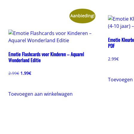
Aanbieding!
Emotie Kleurbo
PDF
Emotie Flashcards voor Kinderen – Aquarel
2.99
€
Wonderland Editie
Oorspronkelijke
Huidige
2.99
€
1.99
€
prijs
prijs
Toevoegen 
was:
is:
2.99€.
1.99€.
Toevoegen aan winkelwagen