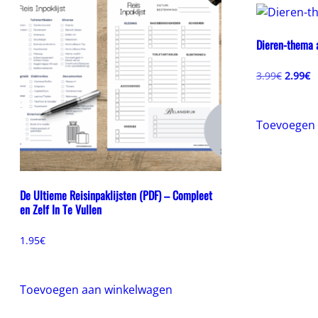
Dieren-thema 
Oorspr
H
3.99
€
2.99
€
prijs
pr
was:
is
3.99€.
2
Toevoegen 
De Ultieme Reisinpaklijsten (PDF) – Compleet
en Zelf In Te Vullen
1.95
€
Toevoegen aan winkelwagen