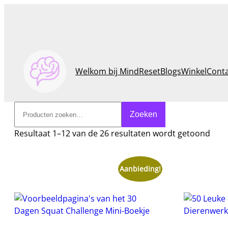
Welkom bij MindReset
Blogs
Winkel
Cont
Zoeken
Zoeken
Resultaat 1–12 van de 26 resultaten wordt getoond
Aanbieding!